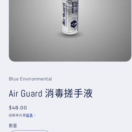
在
互
動
Blue Environmental
視
窗
Air Guard 消毒搓手液
中
開
啟
定
$48.00
多
價
媒
結帳時計算
運費
。
體
數量
檔
案