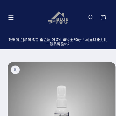
跳至內
容
購
物
車
歐洲製造|細菌病毒 重金屬 殘留化學物全部ByeBye|過濾能力比
一般品牌強5倍
略過產
品資訊