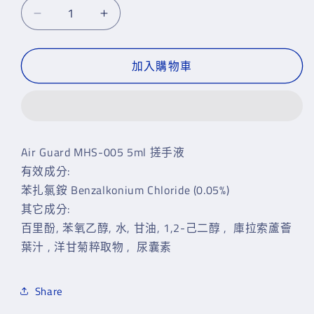
1
Air
Air
Guard
Guard
消
消
加入購物車
毒
毒
搓
搓
手
手
液
液
數
數
Air Guard MHS-005 5ml 搓手液
量
量
有效成分:
減
增
苯扎氯銨 Benzalkonium Chloride (0.05%)
少
加
其它成分:
百里酚, 苯氧乙醇, 水, 甘油, 1,2-己二醇 , 庫拉索蘆薈
葉汁 , 洋甘菊粹取物 , 尿囊素
Share