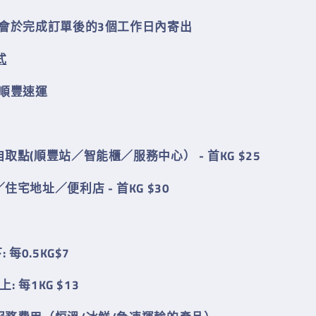
貨會於完成訂單後的3個工作日內寄
出
式
用順豐速
運
自取點(順豐站／智能櫃／服務中心）
-
首KG $25
／住宅地址／便利店
-
首KG $30
下
:
每0.5KG
$7
以上
:
每1KG $13