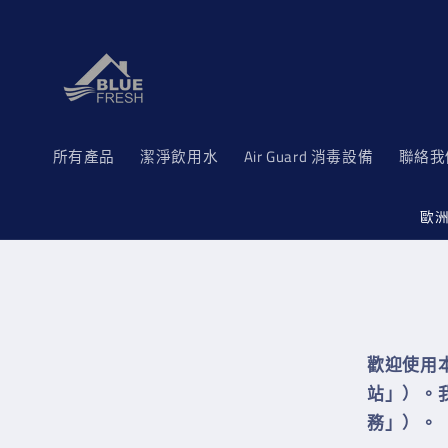
跳至內
容
所有產品
潔淨飲用水
Air Guard 消毒設備
聯絡我
歐洲
歡迎使用本公
站」）。
務」）
。