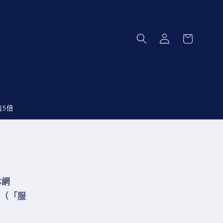
購
登
物
入
車
強5倍
本網
（「服