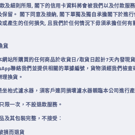
其條款及細則所限, 閣下的信用卡資料將會被我們以及付款服
及保留。 閣下同意及接納, 閣下單獨及獨自承擔閣下於進
致或產生的任何損失, 且我們於任何情況下毋須承擔任何有
換
貨
本網站所購買的任何商品於收貨日/取貨日起計7天內發現
tsApp聯絡我們並提供相關的單據編號，貨物須經我們檢
辦理換貨
。
是坐枱式濾水器，須客戶連同損壞濾水器親臨本公司進行產
務只限一次，不設退款服務
。
商品及其包裝完整，不接受
︰
為破損而退
貨