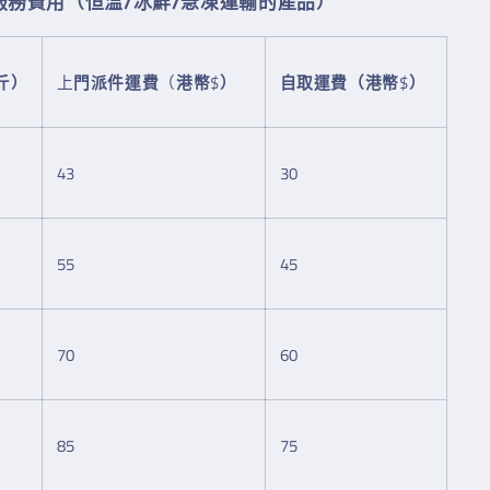
服務費用（恒溫/冰鮮/急凍運輸的產品）
斤）
上
門派件運費
（
港幣
$
）
自取運費（港幣
$
）
43
30
55
45
70
60
85
75