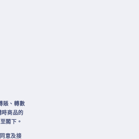
轉賬、轉數
購時商品的
移至閣下。
下同意及接