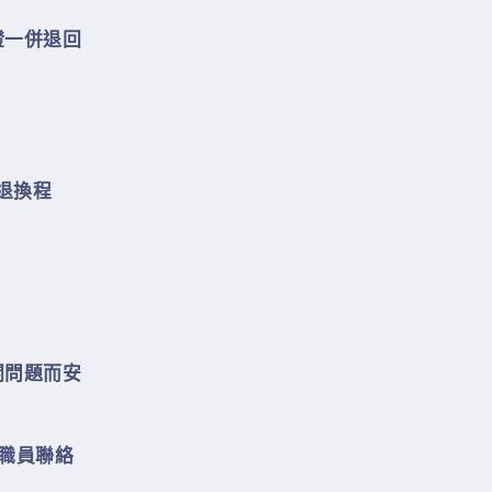
證一併退
回
退換程
關問題而安
職員聯絡