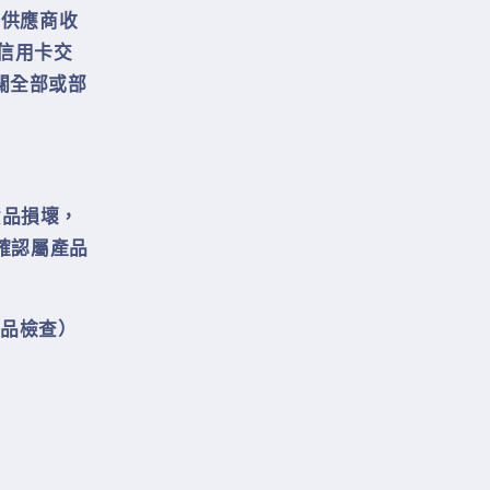
務供應商收
行信用卡交
關全部或部
貨品損壞，
查確認屬產品
品檢查）