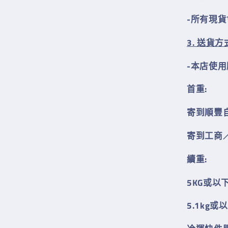
-所有現
3. 送貨方
-本店使
首重
:
寄到順豐
寄到工商
續重
:
5KG或以
5.1kg或