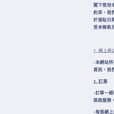
閣下使用
約束，我
於張貼日
受本條款
1. 網上商店– 
-本網站
資訊，我
2. 訂
單
-訂單一
退款服務
-每張網