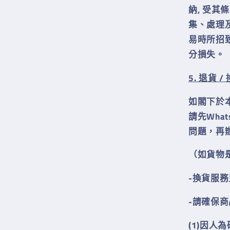
納, 受
集、處理
易時所招
分損失。
5. 退貨 / 
如閣下於
請先Wha
問題，再
（如貨物
-換貨服
-請確保
(1)因人